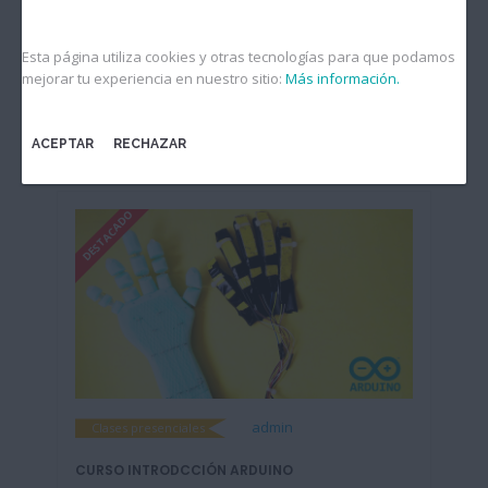
Inicio
Cursos
Cursos Introducción
Cursos Introducción
Esta página utiliza cookies y otras tecnologías para que podamos
mejorar tu experiencia en nuestro sitio:
Más información.
ACEPTAR
RECHAZAR
admin
Clases presenciales
CURSO INTRODCCIÓN ARDUINO