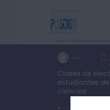
Inicio
Cursos
Cursos de introd
C
Instructor
Admin
Clases de Mecá
estudiantes de
ciencias
3 Semanas
Todos Los N