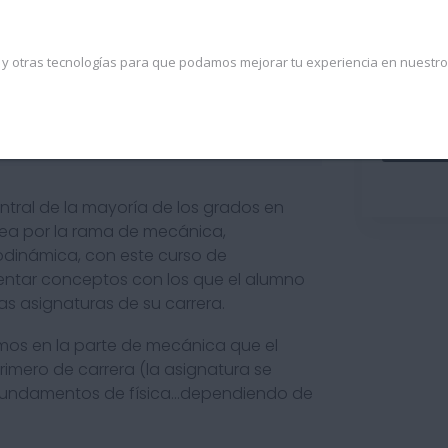
s y otras tecnologías para que podamos mejorar tu experiencia en nuestro 
ulum
Instructor
Reviews
entral de la mayoría de los grados en
 sea por la rama de mecánica,
modinámica, con este curso de
ntar conceptos con los que el alumno
as asignaturas de su carrera.
mos en la parte de mecánica que el
imero de carrera (la asignatura se
I, fundamentos de física…dependiendo de