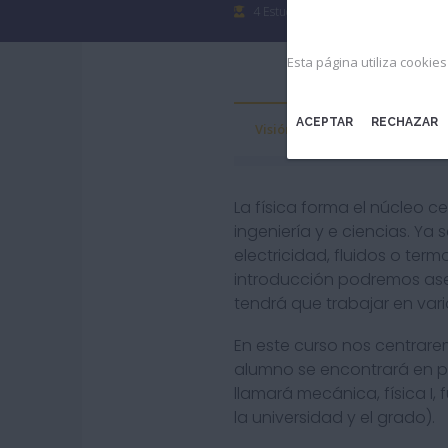
4 Estudiantes
Esta página utiliza cookie
ACEPTAR
RECHAZAR
Visión General
Curríc
La física forma el núcleo c
ingeniería y e ciencias. Ya
electricidad, fluidos o ter
introducción podremos ase
tendrá que trabajar en vari
En este curso nos centrare
alumno se encontrará en pr
llamará mecánica, física 
la universidad y el grado).