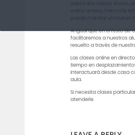
Habrá dos cursos al año, u
online ambos. Para más inf
puede mandar un mail en 
Al igual que en el resto de
facilitaremos a nuestros a
resuelto a través de nuestr
Las clases online en direct
tiempo en desplazamientos.
interactuará desde casa co
aula.
Si necesita clases particu
atenderle.
LEAVE A REPLY