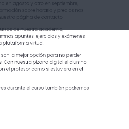
no en agosto y otro en septiembre,
ormación sobre horario y precios nos
nuestra
página de contacto.
 cursos de nuestra academia,
lumnos apuntes, ejercicios y exámenes
a plataforma virtual.
o son la mejor opción para no perder
 Con nuestra pizarra digital el alumno
n el profesor como si estuviera en el
lares durante el curso también podremos